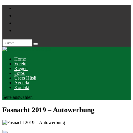
Home
Verein
Riegen
Fotos
Üsers Hüsli
Agenda
Kontakt
Seite auswählen
Fasnacht 2019 – Autowerbung