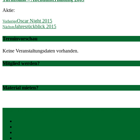
Aktie:
Oscar Night 2015
Vorherige
Jahresrückblick 2015
Nächste
Terminvorschau
Keine Veranstaltungsdaten vorhanden.
Mitglied werden?
Material mieten?
Entworfen von
Elegant Themes
| Unterstützt von
WordPress