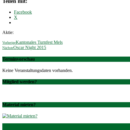
Teilen mit:
Facebook
X
Aktie:
Kantonales Turnfest Mels
Vorherige
Oscar Night 2015
Nächste
Terminvorschau
Keine Veranstaltungsdaten vorhanden.
Mitglied werden?
Material mieten?
Entworfen von
Elegant Themes
| Unterstützt von
WordPress