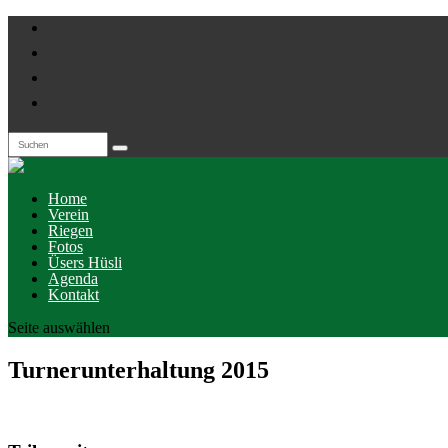
Home
Verein
Riegen
Fotos
Üsers Hüsli
Agenda
Kontakt
Seite auswählen
Turnerunterhaltung 2015