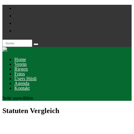
Home
Verein
Riegen
Fotos
Üsers Hüsli
Agenda
Kontakt
Seite auswählen
Statuten Vergleich