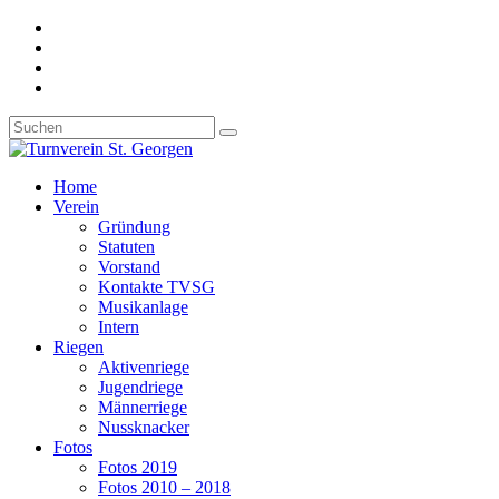
Home
Verein
Gründung
Statuten
Vorstand
Kontakte TVSG
Musikanlage
Intern
Riegen
Aktivenriege
Jugendriege
Männerriege
Nussknacker
Fotos
Fotos 2019
Fotos 2010 – 2018