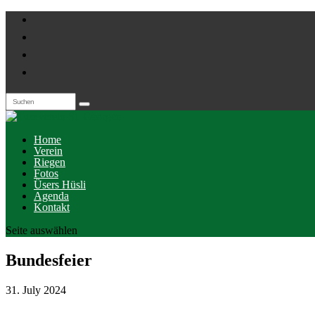
Home
Verein
Riegen
Fotos
Üsers Hüsli
Agenda
Kontakt
Seite auswählen
Bundesfeier
31. July 2024
...