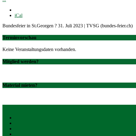
iCal
Bundesfeier in St.Georgen ? 31. Juli 2023 | TVSG (bundes-feier.ch)
Terminvorschau
Keine Veranstaltungsdaten vorhanden.
Mitglied werden?
Material mieten?
Entworfen von
Elegant Themes
| Unterstützt von
WordPress