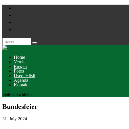
Home
Verein
Riegen
Fotos
Üsers Hüsli
Agenda
Kontakt
Seite auswählen
Bundesfeier
31. July 2024
...