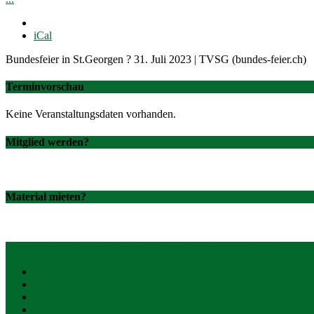
iCal
Bundesfeier in St.Georgen ? 31. Juli 2023 | TVSG (bundes-feier.ch)
Terminvorschau
Keine Veranstaltungsdaten vorhanden.
Mitglied werden?
Material mieten?
Entworfen von
Elegant Themes
| Unterstützt von
WordPress