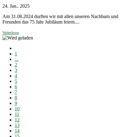
24. Jan.. 2025
Am 31.08.2024 durften wir mit allen unseren Nachbarn und
Freunden das 75 Jahr Jubiläum feiern....
Weiterlesen
1
...
2
3
4
5
6
7
8
9
10
11
12
13
14
15