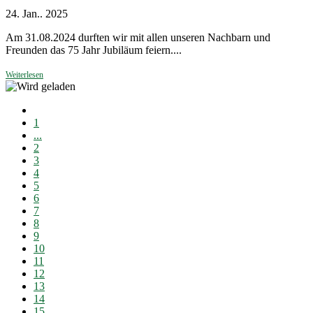
24. Jan.. 2025
Am 31.08.2024 durften wir mit allen unseren Nachbarn und
Freunden das 75 Jahr Jubiläum feiern....
Weiterlesen
1
...
2
3
4
5
6
7
8
9
10
11
12
13
14
15