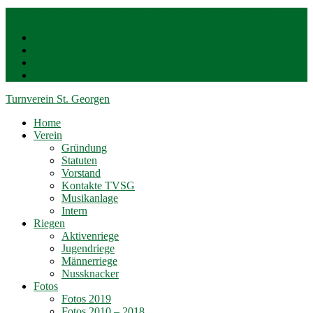
Entworfen von
Elegant Themes
| Unterstützt von
WordPress
Turnverein St. Georgen
Home
Verein
Gründung
Statuten
Vorstand
Kontakte TVSG
Musikanlage
Intern
Riegen
Aktivenriege
Jugendriege
Männerriege
Nussknacker
Fotos
Fotos 2019
Fotos 2010 – 2018