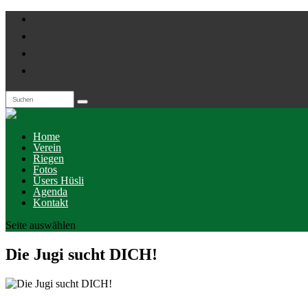
Home
Verein
Riegen
Fotos
Üsers Hüsli
Agenda
Kontakt
Seite auswählen
Die Jugi sucht DICH!