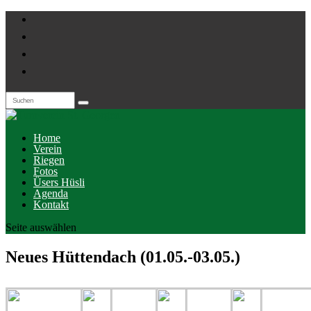
Home
Verein
Riegen
Fotos
Üsers Hüsli
Agenda
Kontakt
Seite auswählen
Neues Hüttendach (01.05.-03.05.)