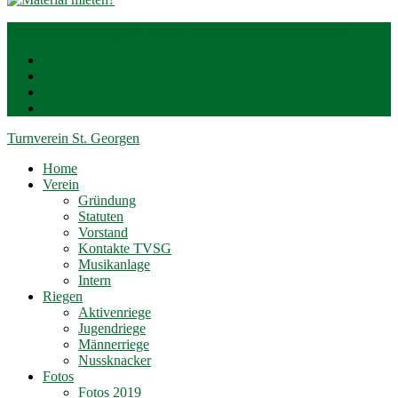
Entworfen von
Elegant Themes
| Unterstützt von
WordPress
Turnverein St. Georgen
Home
Verein
Gründung
Statuten
Vorstand
Kontakte TVSG
Musikanlage
Intern
Riegen
Aktivenriege
Jugendriege
Männerriege
Nussknacker
Fotos
Fotos 2019