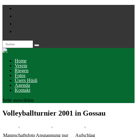
Home
Verein
Riegen
Fotos
Üsers Hüsli
Agenda
Kontakt
Seite auswählen
Volleyballturnier 2001 in Gossau
Mannschaftsfoto
Anspannung pur
Aufschlag