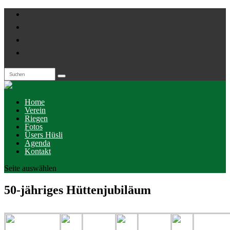
Home
Verein
Riegen
Fotos
Üsers Hüsli
Agenda
Kontakt
Seite auswählen
50-jähriges Hüttenjubiläum