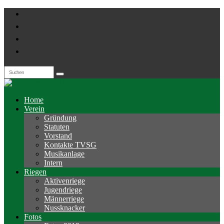
Home
Verein
Gründung
Statuten
Vorstand
Kontakte TVSG
Musikanlage
Intern
Riegen
Aktivenriege
Jugendriege
Männerriege
Nussknacker
Fotos